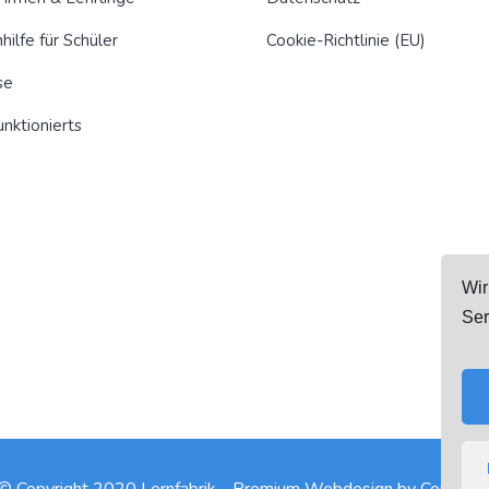
hilfe für Schüler
Cookie-Richtlinie (EU)
se
unktionierts
Wir
Ser
© Copyright 2020 Lernfabrik - Premium Webdesign by
Comond