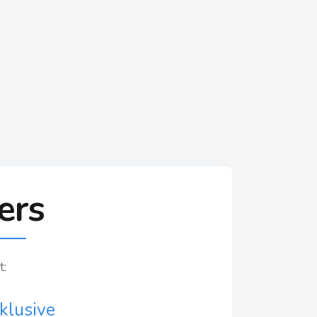
ers
t:
klusive